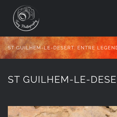
Passer
au
contenu
ST GUILHEM-LE-DESERT: ENTRE LEGEN
ST GUILHEM-LE-DESE