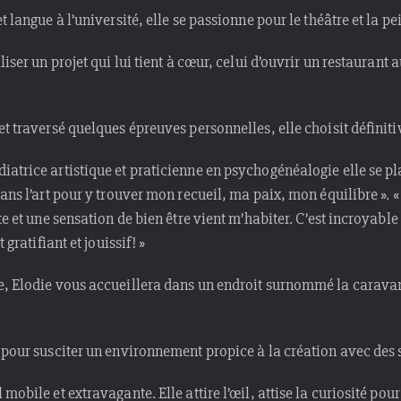
t langue à l’université, elle se passionne pour le théâtre et la pe
liser un projet qui lui tient à cœur, celui d’ouvrir un restaurant
et traversé quelques épreuves personnelles, elle choisit définiti
atrice artistique et praticienne en psychogénéalogie elle se plaî
ans l’art pour y trouver mon recueil, ma paix, mon équilibre ». «
te et une sensation de bien être vient m’habiter. C’est incroyable 
 gratifiant et jouissif! »
e, Elodie vous accueillera dans un endroit surnommé la caravan’
 pour susciter un environnement propice à la création avec des 
mobile et extravagante. Elle attire l’œil, attise la curiosité pou