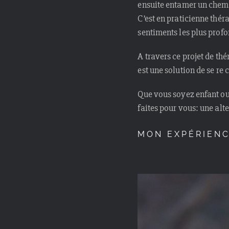
ensuite entamer un chemi
C’est en praticienne thér
sentiments les plus profon
A travers ce projet de th
est une solution de se re 
Que vous soyez enfant ou
faites pour vous: une alt
MON EXPÉRIENC