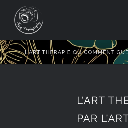
Passer
au
contenu
L’ART THERAPIE OU COMMENT GUER
L’ART T
PAR L’ART