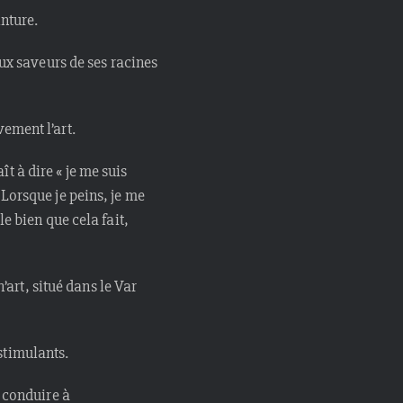
inture.
 aux saveurs de ses racines
vement l’art.
t à dire « je me suis
 Lorsque je peins, je me
le bien que cela fait,
art, situé dans le Var
stimulants.
r conduire à