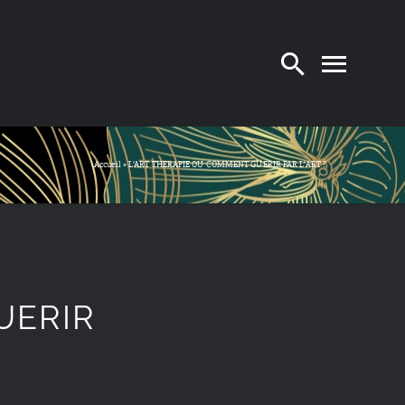
Accueil
»
L’ART THERAPIE OU COMMENT GUERIR PAR L’ART ?
UERIR